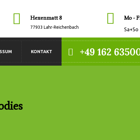
Hexenmatt 8
Mo - Fr
77933 Lahr-Reichenbach
Sa+So 
+49 162 6350
ESSUM
KONTAKT
odies