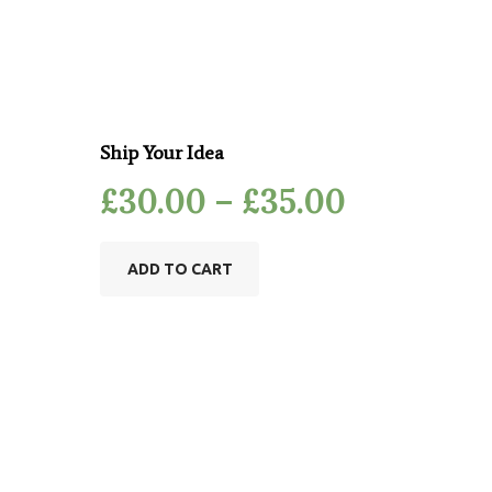
Ship Your Idea
£
30.00
–
£
35.00
ADD TO CART