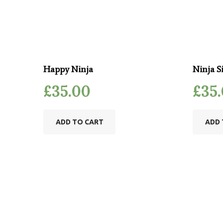
Happy Ninja
Ninja S
£
35.00
£
35
ADD TO CART
ADD 