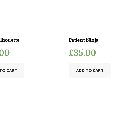
ilhouette
Patient Ninja
.00
£
35.00
TO CART
ADD TO CART